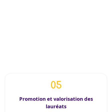
engagement.
04
Cérémonie de remise des prix
Le 24 novembre 2026
Le top 10 et le top 3 seront
récompensées lors d’une cérémonie de
remise des trophée à PariSanté
05
Campus.
Promotion et valorisation des
lauréats