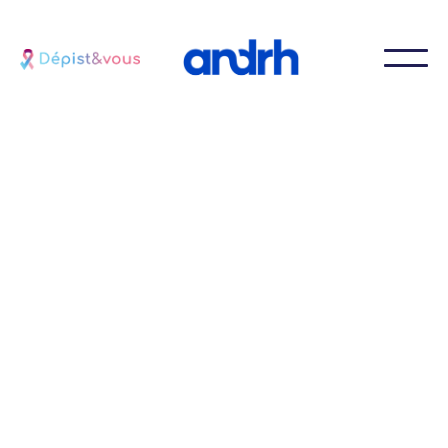
Postulez à la seconde édition du challenge CAC -
Companies Against Cancer et rejoignez la
mobilisation inédite des entreprises engagées pour
la prévention et le dépistage des cancers de leurs
collaborateurs.