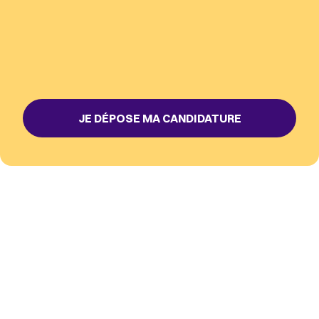
Une mise en avant des meilleures
actions
Lors d’une cérémonie exclusive.
JE DÉPOSE MA CANDIDATURE
Le jury du Challenge CAC -
Companies Against Cancer