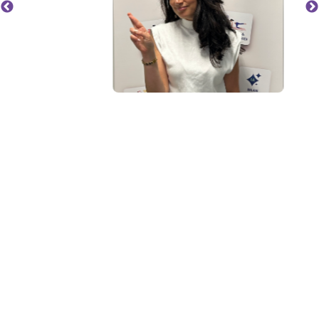
Des marraines d'exception pour
un challenge d'impact
Nous avons l'honneur d'être soutenus par le
Dr
Sophie-Hélène Zaimi (The French Radiologist)
et
Nadège Mongerard.
Leur implication incarne
parfaitement l'esprit du Challenge CAC : allier