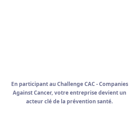
Faciliter l’accès aux dépistages sur le
lieu de travail.
Mettre en place des campagnes
d’information (témoignages, ateliers,
…)
En participant au Challenge CAC - Companies
Against Cancer, votre entreprise devient un
acteur clé de la prévention santé.
Nos sponsors