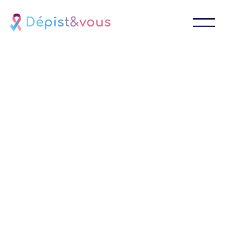
Découvrez les
30 entreprises qui
ont fait bouger la
du
prévention
Cancer en France en 2025.
Téléchargez dès maintenant le premier résultat
officiel du Challenge CAC - Companies Against
Cancer : une première cartographie exclusive des