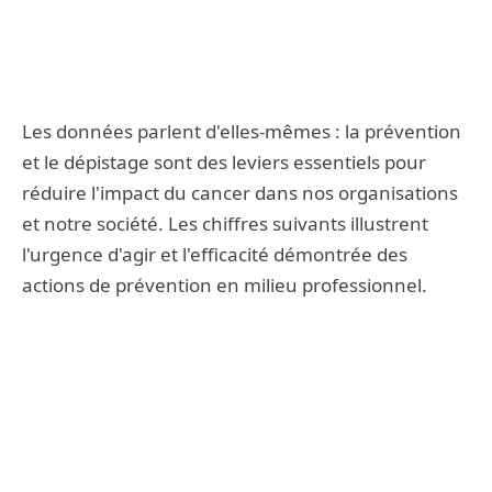
Le Challenge CAC rassemble les entreprises
décidées à faire de la santé un pilier
fondamental de leur responsabilité sociale et
Les données parlent d'elles-mêmes : la prévention
de leur impact positif.
et le dépistage sont des leviers essentiels pour
réduire l'impact du cancer dans nos organisations
et notre société. Les chiffres suivants illustrent
l'urgence d'agir et l'efficacité démontrée des
actions de prévention en milieu professionnel.
+
75
+
31 000
+
80
entreprises
collaborateurs
actions
candidates
sensibilisés
concrètes
déployées