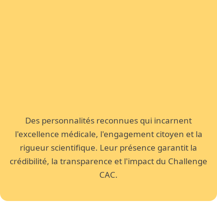
Pathologie médicales, Gustave Roussy
Villejuif et responsable Chaire
prévention et précarité, Université
Paris Cité.
Des personnalités reconnues qui incarnent
l'excellence médicale, l'engagement citoyen et la
rigueur scientifique. Leur présence garantit la
crédibilité, la transparence et l'impact du Challenge
Dr Alain Tolédano
CAC.
Jury du Challenge
Cancérologue-radiothérapeute,
fondateur et président de l’Institut
Rafaël et directeur de la Chaire de