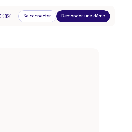
C 2026
Se connecter
Demander une démo
eut agir ?
Ressources
Contacts
reprise
Blog
Contact
uelle
FAQ
Instagram
ticulier
Lien
LinkedIn
d'intérêts
Livre blanc