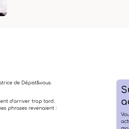
trice de Dépist&vous.
S
a
ent d’arriver trop tard.
mes phrases revenaient :
Vou
act
mai