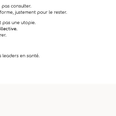
 pas consulter.
orme, justement pour le rester.
t pas une utopie.
llective.
rer.
s leaders en santé.