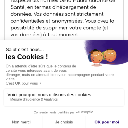
respecte les normes de la Haute Autorité de
Santé, en termes d’hébergement de
données. Vos données sont strictement
confidentielles et anonymisées. Vous avez la
possibilité de supprimer votre compte (et
vos données) à tout moment.
Pour les utilisateurs Entreprise/Mutuelle,
aucune donnée nominative n’est transmise à
l’employeur ou à la mutuelle.
Sur quelles sources de données se base la
plateforme digitale Dépist&vous pour
conseiller ses utilisateurs ?
Dépist&vous utilise uniquement des sources
issues des recommandations officielles sur la
prévention et le dépistage organisé des
cancers (Institut National du Cancer, Haute