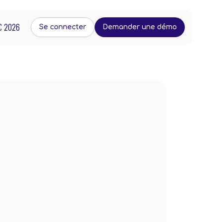
C 2026
Se connecter
Demander une démo
eut agir ?
Ressources
Contacts
reprise
Blog
Contact
uelle
FAQ
Instagram
ticulier
Lien
LinkedIn
d'intérêts
Livre blanc