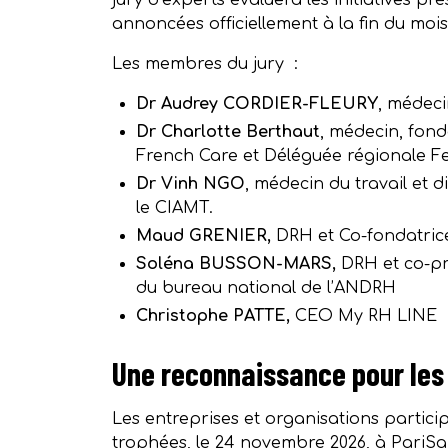
jury d’experts évaluera les initiatives pr
annoncées officiellement à la fin du mois
Les membres du jury :
Dr Audrey CORDIER-FLEURY
, médeci
Dr Charlotte Berthaut
, médecin, fon
French Care et Déléguée régionale 
Dr Vinh NGO
, médecin du travail et d
le CIAMT.
Maud GRENIER,
DRH et Co-fondatric
Soléna BUSSON-MARS,
DRH et co-pr
du bureau national de l’ANDRH
Christophe PATTE,
CEO My RH LINE
Une reconnaissance pour les
Les entreprises et organisations particip
trophées, le 24 novembre 2026, à PariSa